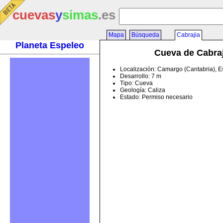
cuevas
y
simas
.es
Mapa
Búsqueda
Cabrajia
Planeta Espeleo
Cueva de Cabraj
Localización: Camargo (Cantabria), 
Desarrollo: 7 m
Tipo: Cueva
Geología: Caliza
Estado: Permiso necesario