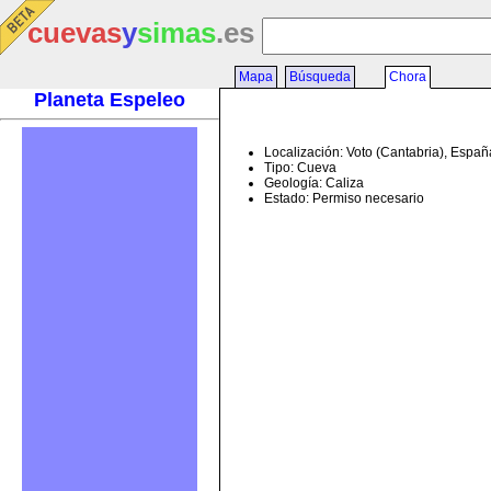
cuevas
y
simas
.es
Mapa
Búsqueda
Chora
Planeta Espeleo
Localización: Voto (Cantabria), Españ
Tipo: Cueva
Geología: Caliza
Estado: Permiso necesario