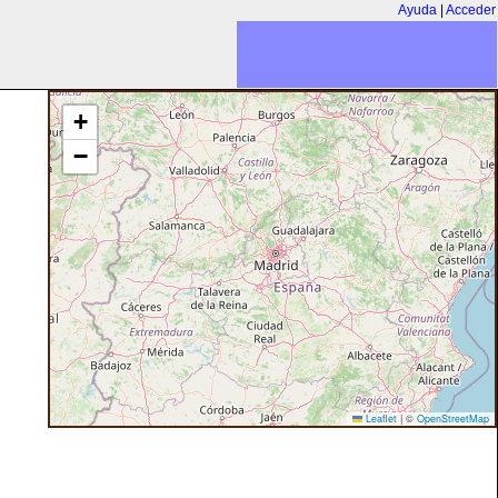
Ayuda
|
Acceder
+
−
Leaflet
|
©
OpenStreetMap