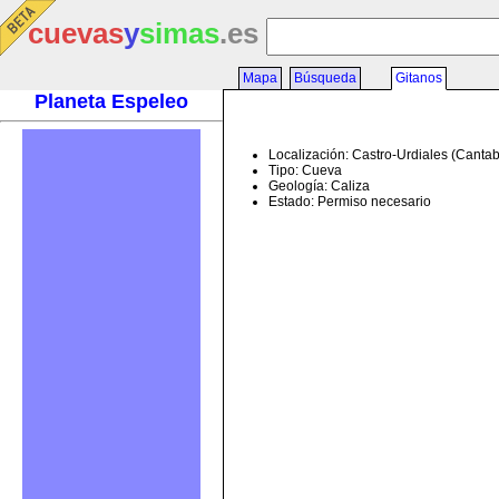
cuevas
y
simas
.es
Mapa
Búsqueda
Gitanos
Planeta Espeleo
Localización: Castro-Urdiales (Cantab
Tipo: Cueva
Geología: Caliza
Estado: Permiso necesario