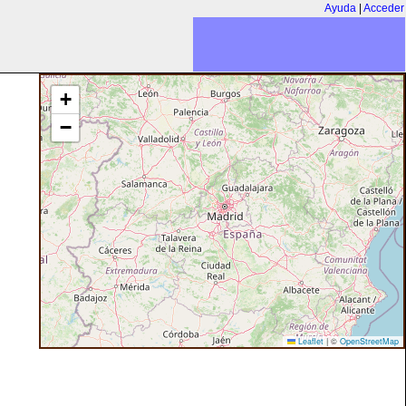
Ayuda
|
Acceder
+
−
Leaflet
|
©
OpenStreetMap