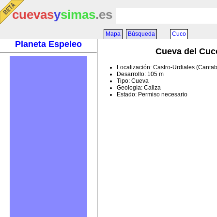
cuevas
y
simas
.es
Mapa
Búsqueda
Cuco
Planeta Espeleo
Cueva del Cuc
Localización: Castro-Urdiales (Cantab
Desarrollo: 105 m
Tipo: Cueva
Geología: Caliza
Estado: Permiso necesario