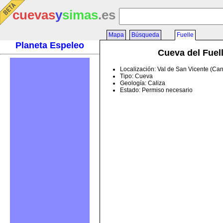
cuevas
y
simas
.es
Mapa
Búsqueda
Fuelle
Planeta Espeleo
Cueva del Fuel
Localización: Val de San Vicente (Ca
Tipo: Cueva
Geología: Caliza
Estado: Permiso necesario