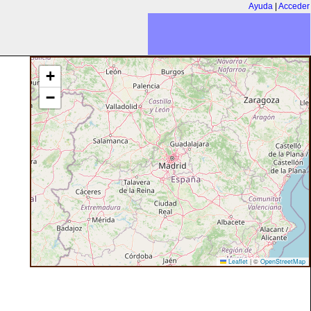
Ayuda
|
Acceder
+
−
Leaflet
|
©
OpenStreetMap