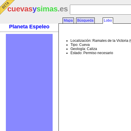
cuevas
y
simas
.es
Mapa
Búsqueda
Lobo
Planeta Espeleo
Localización: Ramales de la Victoria 
Tipo: Cueva
Geología: Caliza
Estado: Permiso necesario