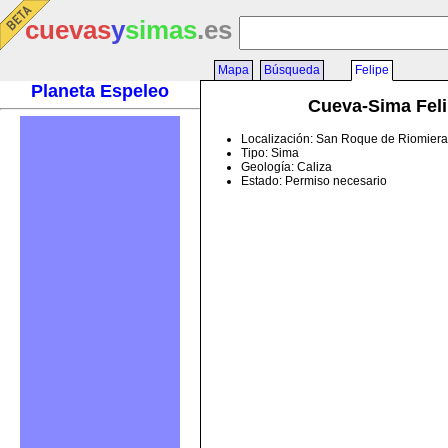
cuevas
y
simas
.es
Mapa
Búsqueda
Felipe
Planeta Espeleo
Cueva-Sima Fel
Localización: San Roque de Riomiera
Tipo: Sima
Geología: Caliza
Estado: Permiso necesario