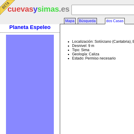
cuevas
y
simas
.es
Mapa
Búsqueda
dos Casas
Planeta Espeleo
Localización: Solórzano (Cantabria),
Desnivel: 9 m
Tipo: Sima
Geología: Caliza
Estado: Permiso necesario