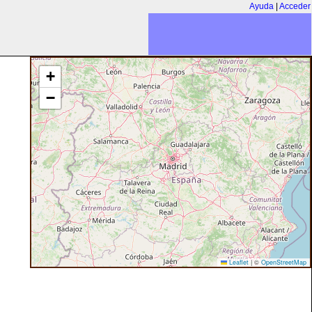
Ayuda
|
Acceder
+
−
Leaflet
|
©
OpenStreetMap