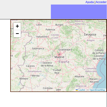
Ayuda
|
Acceder
+
−
Leaflet
|
©
OpenStreetMap