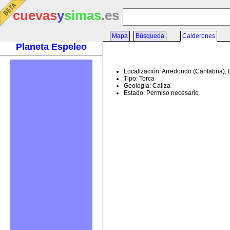
cuevas
y
simas
.es
Mapa
Búsqueda
Calderones
Planeta Espeleo
Localización: Arredondo (Cantabria),
Tipo: Torca
Geología: Caliza
Estado: Permiso necesario