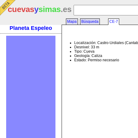
cuevas
y
simas
.es
Mapa
Búsqueda
CE-7
Planeta Espeleo
Localización: Castro-Urdiales (Cantab
Desnivel: 33 m
Tipo: Cueva
Geología: Caliza
Estado: Permiso necesario