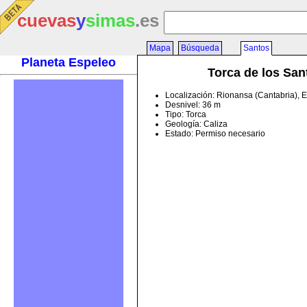
cuevas
y
simas
.es
Mapa
Búsqueda
Santos
Planeta Espeleo
Torca de los San
Localización: Rionansa (Cantabria), 
Desnivel: 36 m
Tipo: Torca
Geología: Caliza
Estado: Permiso necesario