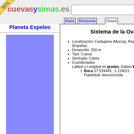
cuevas
y
simas
.es
Mapa
Búsqueda
Ovaza
Planeta Espeleo
Sistema de la Ov
Localización: Cartagena (Murcia), Re
(España)
Desarrollo: 350 m
Tipo: Cueva
Geología: Caliza
Coordenadas:
Latitud y Longitud en
grados
, Datum
Boca
37.539445, -1.119021
Fiabilidad: desconocida