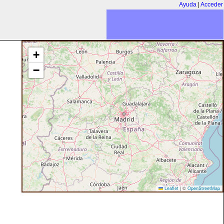
Ayuda
|
Acceder
+
−
Leaflet
|
©
OpenStreetMap