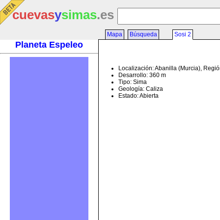
cuevas
y
simas
.es
Mapa
Búsqueda
Sosi 2
Planeta Espeleo
Localización: Abanilla (Murcia), Regi
Desarrollo: 360 m
Tipo: Sima
Geología: Caliza
Estado: Abierta