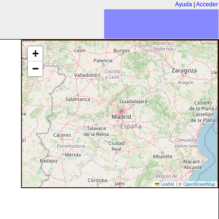
Ayuda
|
Acceder
+
−
Leaflet
|
©
OpenStreetMap