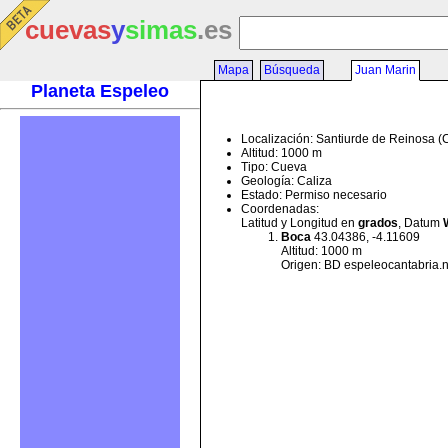
cuevas
y
simas
.es
Mapa
Búsqueda
Juan Marin
Planeta Espeleo
Localización: Santiurde de Reinosa (
Altitud: 1000 m
Tipo: Cueva
Geología: Caliza
Estado: Permiso necesario
Coordenadas:
Latitud y Longitud en
grados
, Datum
Boca
43.04386, -4.11609
Altitud: 1000 m
Origen: BD espeleocantabria.