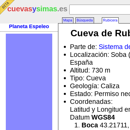
cuevas
y
simas
.es
Mapa
Búsqueda
Rubicera
Planeta Espeleo
Cueva de Rub
Parte de:
Sistema de
Localización: Soba 
España
Altitud: 730 m
Tipo: Cueva
Geología: Caliza
Estado: Permiso ne
Coordenadas:
Latitud y Longitud 
Datum
WGS84
Boca
43.21711,