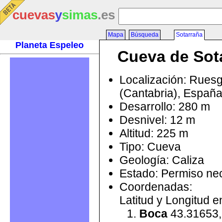
cuevas
y
simas
.es
Mapa
Búsqueda
Sotarraña
Planeta Espeleo
Cueva de Sot
Localización: Rues
(Cantabria), Españ
Desarrollo: 280 m
Desnivel: 12 m
Altitud: 225 m
Tipo: Cueva
Geología: Caliza
Estado: Permiso ne
Coordenadas:
Latitud y Longitud 
Boca
43.31653,