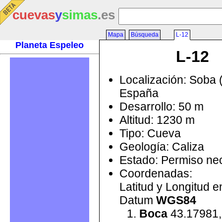
cuevas
y
simas
.es
Mapa
Búsqueda
L-12
Planeta Espeleo
L-12
Localización: Soba 
España
Desarrollo: 50 m
Altitud: 1230 m
Tipo: Cueva
Geología: Caliza
Estado: Permiso ne
Coordenadas:
Latitud y Longitud 
Datum
WGS84
Boca
43.17981,