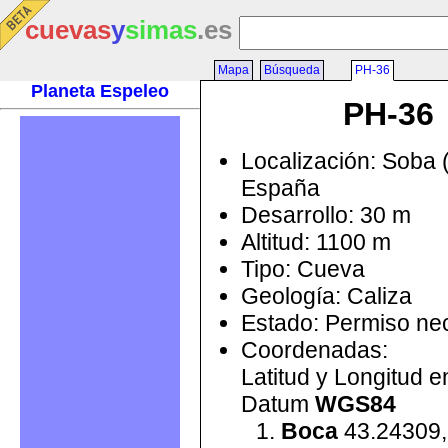
cuevas
y
simas
.es
Mapa
Búsqueda
PH-36
Planeta Espeleo
PH-36
Localización: Soba 
España
Desarrollo: 30 m
Altitud: 1100 m
Tipo: Cueva
Geología: Caliza
Estado: Permiso ne
Coordenadas:
Latitud y Longitud 
Datum
WGS84
Boca
43.24309,