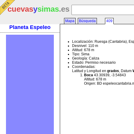
cuevas
y
simas
.es
Mapa
Búsqueda
409
Planeta Espeleo
Localización: Ruesga (Cantabria), E
Desnivel: 110 m
Altitud: 678 m
Tipo: Sima
Geología: Caliza
Estado: Permiso necesario
Coordenadas:
Latitud y Longitud en
grados
, Datum
Boca
43.30939, -3.54843
Altitud: 678 m
Origen: BD espeleocantabria.