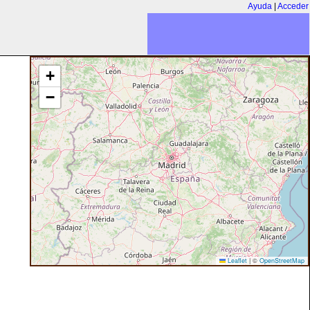
Ayuda
|
Acceder
+
−
Leaflet
|
©
OpenStreetMap