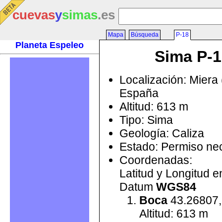
cuevas
y
simas
.es
Mapa
Búsqueda
P-18
Planeta Espeleo
Sima P-1
Localización: Miera 
España
Altitud: 613 m
Tipo: Sima
Geología: Caliza
Estado: Permiso ne
Coordenadas:
Latitud y Longitud 
Datum
WGS84
Boca
43.26807,
Altitud: 613 m