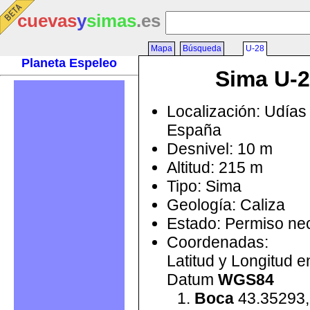
cuevas
y
simas
.es
Mapa
Búsqueda
U-28
Planeta Espeleo
Sima U-
Localización: Udías 
España
Desnivel: 10 m
Altitud: 215 m
Tipo: Sima
Geología: Caliza
Estado: Permiso ne
Coordenadas:
Latitud y Longitud 
Datum
WGS84
Boca
43.35293,