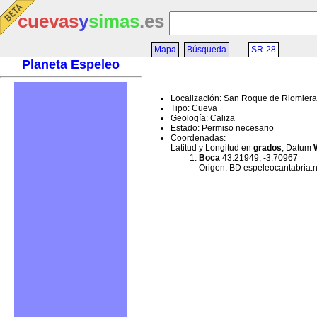
cuevas
y
simas
.es
Mapa
Búsqueda
SR-28
Planeta Espeleo
Localización: San Roque de Riomiera
Tipo: Cueva
Geología: Caliza
Estado: Permiso necesario
Coordenadas:
Latitud y Longitud en
grados
, Datum
Boca
43.21949, -3.70967
Origen: BD espeleocantabria.