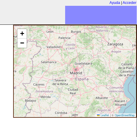
Ayuda
|
Acceder
+
−
Leaflet
|
©
OpenStreetMap