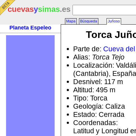
cuevas
y
simas
.es
Mapa
Búsqueda
Juñoso
Planeta Espeleo
Torca Juñ
Parte de:
Cueva del
Alias:
Torca Tejo
Localización: Valdál
(Cantabria), Españ
Desnivel: 117 m
Altitud: 495 m
Tipo: Torca
Geología: Caliza
Estado: Cerrada
Coordenadas:
Latitud y Longitud 