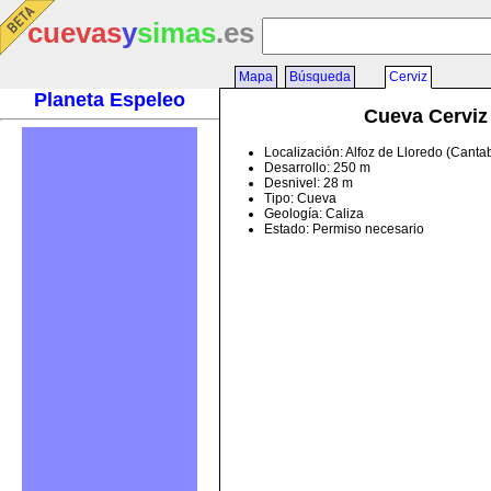
cuevas
y
simas
.es
Mapa
Búsqueda
Cerviz
Planeta Espeleo
Cueva Cerviz
Localización: Alfoz de Lloredo (Canta
Desarrollo: 250 m
Desnivel: 28 m
Tipo: Cueva
Geología: Caliza
Estado: Permiso necesario