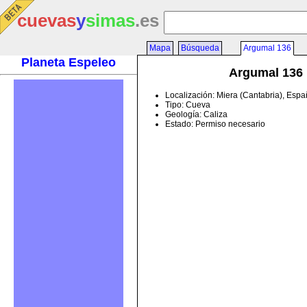
cuevas
y
simas
.es
Mapa
Búsqueda
Argumal 136
Planeta Espeleo
Argumal 136
Localización: Miera (Cantabria), Esp
Tipo: Cueva
Geología: Caliza
Estado: Permiso necesario