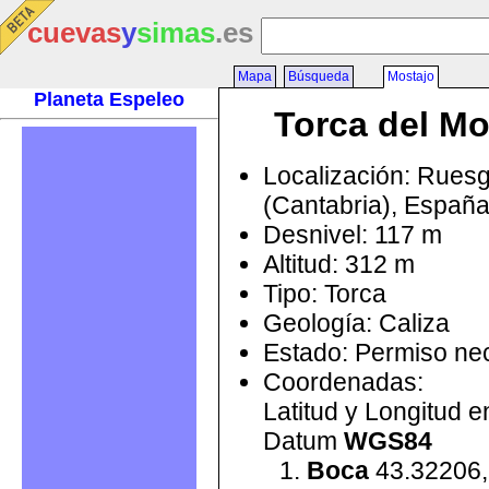
cuevas
y
simas
.es
Mapa
Búsqueda
Mostajo
Planeta Espeleo
Torca del Mo
Localización: Rues
(Cantabria), Españ
Desnivel: 117 m
Altitud: 312 m
Tipo: Torca
Geología: Caliza
Estado: Permiso ne
Coordenadas:
Latitud y Longitud 
Datum
WGS84
Boca
43.32206,