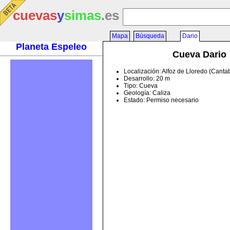
cuevas
y
simas
.es
Mapa
Búsqueda
Dario
Planeta Espeleo
Cueva Dario
Localización: Alfoz de Lloredo (Canta
Desarrollo: 20 m
Tipo: Cueva
Geología: Caliza
Estado: Permiso necesario