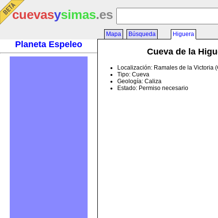
cuevas
y
simas
.es
Mapa
Búsqueda
Higuera
Planeta Espeleo
Cueva de la Higu
Localización: Ramales de la Victoria 
Tipo: Cueva
Geología: Caliza
Estado: Permiso necesario