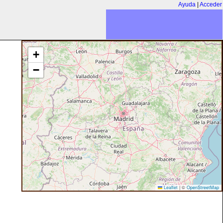
Ayuda
|
Acceder
+
−
Leaflet
|
©
OpenStreetMap