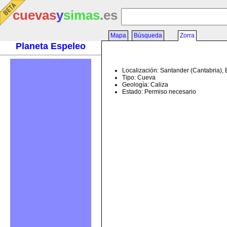
cuevas
y
simas
.es
Mapa
Búsqueda
Zorra
Planeta Espeleo
Localización: Santander (Cantabria),
Tipo: Cueva
Geología: Caliza
Estado: Permiso necesario