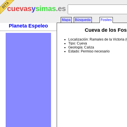
cuevas
y
simas
.es
Mapa
Búsqueda
Fosiles
Planeta Espeleo
Cueva de los Fos
Localización: Ramales de la Victoria 
Tipo: Cueva
Geología: Caliza
Estado: Permiso necesario