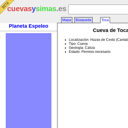
cuevas
y
simas
.es
Mapa
Búsqueda
Toca
Planeta Espeleo
Cueva de Toc
Localización: Hazas de Cesto (Cantab
Tipo: Cueva
Geología: Caliza
Estado: Permiso necesario