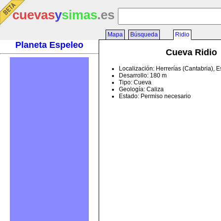
cuevas
y
simas
.es
Mapa
Búsqueda
Ridio
Planeta Espeleo
Cueva Ridio
Localización: Herrerías (Cantabria), 
Desarrollo: 180 m
Tipo: Cueva
Geología: Caliza
Estado: Permiso necesario