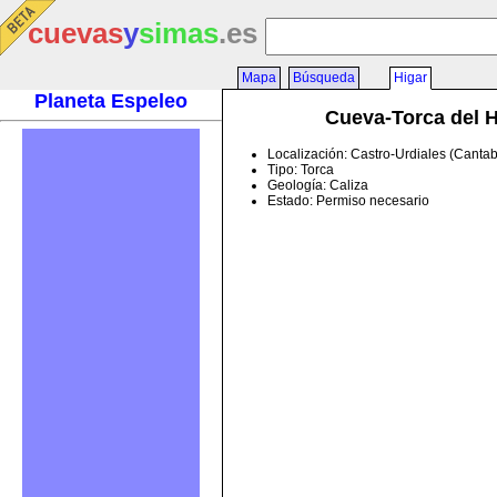
cuevas
y
simas
.es
Mapa
Búsqueda
Higar
Planeta Espeleo
Cueva-Torca del H
Localización: Castro-Urdiales (Cantab
Tipo: Torca
Geología: Caliza
Estado: Permiso necesario