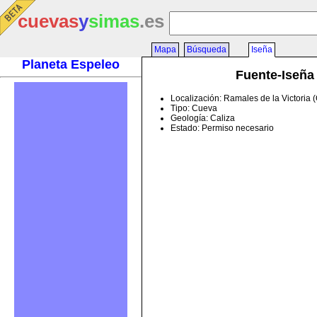
cuevas
y
simas
.es
Mapa
Búsqueda
Iseña
Planeta Espeleo
Fuente-Iseña
Localización: Ramales de la Victoria 
Tipo: Cueva
Geología: Caliza
Estado: Permiso necesario