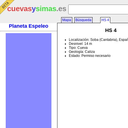
cuevas
y
simas
.es
Mapa
Búsqueda
HS 4
Planeta Espeleo
HS 4
Localización: Soba (Cantabria), Espa
Desnivel: 14 m
Tipo: Cueva
Geología: Caliza
Estado: Permiso necesario