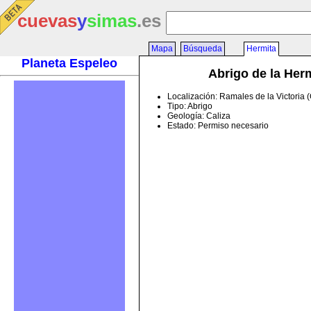
cuevas
y
simas
.es
Mapa
Búsqueda
Hermita
Planeta Espeleo
Abrigo de la Her
Localización: Ramales de la Victoria 
Tipo: Abrigo
Geología: Caliza
Estado: Permiso necesario