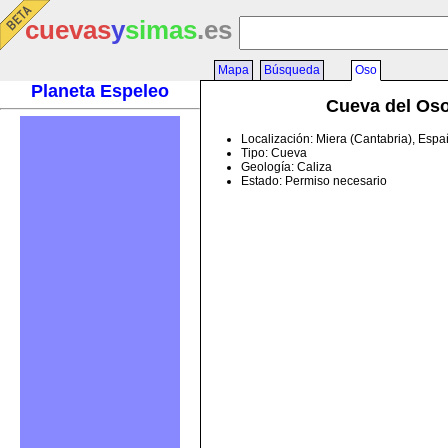
cuevas
y
simas
.es
Mapa
Búsqueda
Oso
Planeta Espeleo
Cueva del Os
Localización: Miera (Cantabria), Esp
Tipo: Cueva
Geología: Caliza
Estado: Permiso necesario