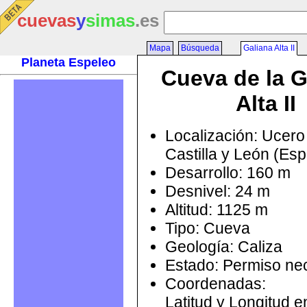
cuevas
y
simas
.es
Mapa
Búsqueda
Galiana Alta II
Planeta Espeleo
Cueva de la G
Alta II
Localización: Ucero 
Castilla y León (Es
Desarrollo: 160 m
Desnivel: 24 m
Altitud: 1125 m
Tipo: Cueva
Geología: Caliza
Estado: Permiso ne
Coordenadas:
Latitud y Longitud 