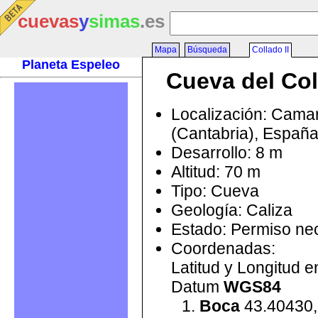
cuevas
y
simas
.es
Mapa
Búsqueda
Collado II
Planeta Espeleo
Cueva del Col
Localización: Cama
(Cantabria), Españ
Desarrollo: 8 m
Altitud: 70 m
Tipo: Cueva
Geología: Caliza
Estado: Permiso ne
Coordenadas:
Latitud y Longitud 
Datum
WGS84
Boca
43.40430,