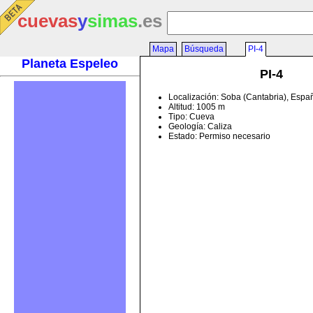
cuevas
y
simas
.es
Mapa
Búsqueda
PI-4
Planeta Espeleo
PI-4
Localización: Soba (Cantabria), Espa
Altitud: 1005 m
Tipo: Cueva
Geología: Caliza
Estado: Permiso necesario