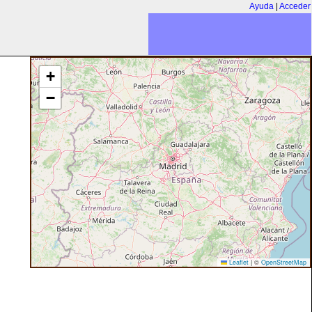
Ayuda
|
Acceder
+
−
Leaflet
|
©
OpenStreetMap