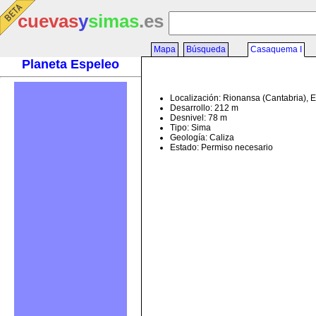
cuevas
y
simas
.es
Mapa
Búsqueda
Casaquema I
Planeta Espeleo
Localización: Rionansa (Cantabria), 
Desarrollo: 212 m
Desnivel: 78 m
Tipo: Sima
Geología: Caliza
Estado: Permiso necesario