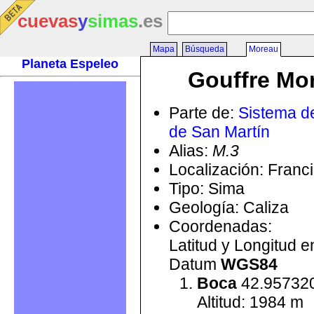
cuevas
y
simas
.es
Mapa
Búsqueda
Moreau
Planeta Espeleo
Gouffre Mo
Parte de:
Sistema de
de San Martín
Alias:
M.3
Localización: Franc
Tipo: Sima
Geología: Caliza
Coordenadas:
Latitud y Longitud 
Datum
WGS84
Boca
42.957320
Altitud: 1984 m