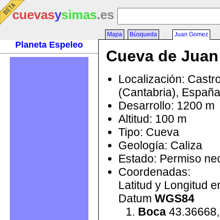
cuevas
y
simas
.es
Mapa
Búsqueda
Juan Gomez
Planeta Espeleo
Cueva de Jua
Localización: Castr
(Cantabria), Españ
Desarrollo: 1200 m
Altitud: 100 m
Tipo: Cueva
Geología: Caliza
Estado: Permiso ne
Coordenadas:
Latitud y Longitud 
Datum
WGS84
Boca
43.36668,