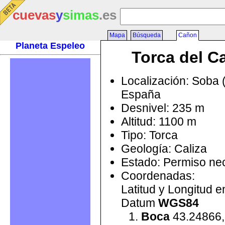
cuevas
y
simas
.es
Mapa
Búsqueda
Cañon
Planeta Espeleo
Torca del C
Localización: Soba 
España
Desnivel: 235 m
Altitud: 1100 m
Tipo: Torca
Geología: Caliza
Estado: Permiso ne
Coordenadas:
Latitud y Longitud 
Datum
WGS84
Boca
43.24866,