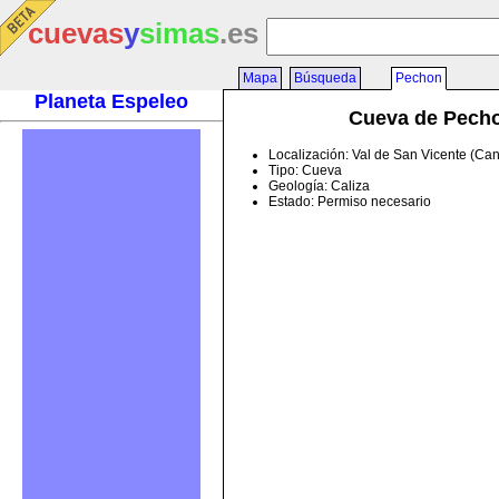
cuevas
y
simas
.es
Mapa
Búsqueda
Pechon
Planeta Espeleo
Cueva de Pech
Localización: Val de San Vicente (Ca
Tipo: Cueva
Geología: Caliza
Estado: Permiso necesario