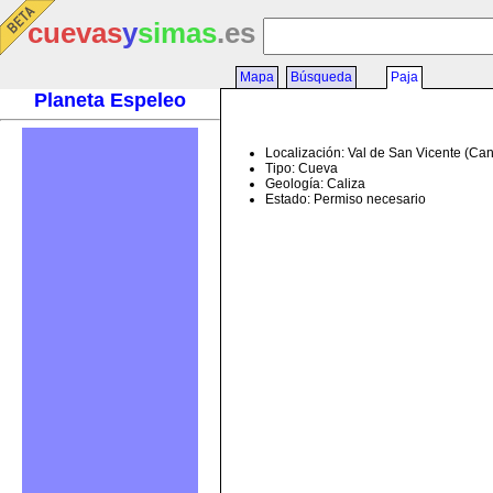
cuevas
y
simas
.es
Mapa
Búsqueda
Paja
Planeta Espeleo
Localización: Val de San Vicente (Ca
Tipo: Cueva
Geología: Caliza
Estado: Permiso necesario