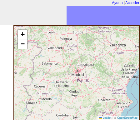
Ayuda
|
Acceder
+
−
Leaflet
|
©
OpenStreetMap