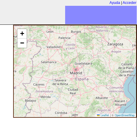
Ayuda
|
Acceder
+
−
Leaflet
|
©
OpenStreetMap