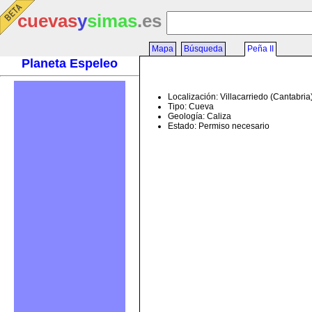
cuevas
y
simas
.es
Mapa
Búsqueda
Peña II
Planeta Espeleo
Localización: Villacarriedo (Cantabri
Tipo: Cueva
Geología: Caliza
Estado: Permiso necesario