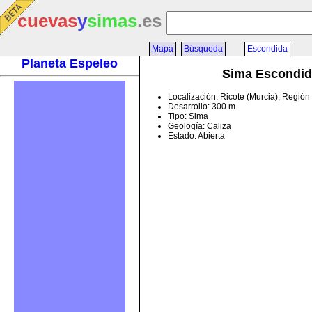
cuevas
y
simas
.es
Mapa
Búsqueda
Escondida
Planeta Espeleo
Sima Escondid
Localización: Ricote (Murcia), Regió
Desarrollo: 300 m
Tipo: Sima
Geología: Caliza
Estado: Abierta