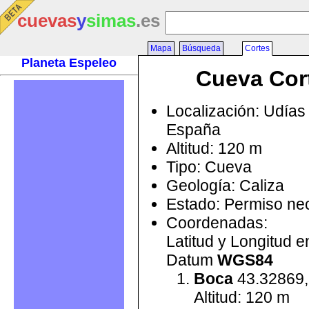
cuevas
y
simas
.es
Mapa
Búsqueda
Cortes
Planeta Espeleo
Cueva Cor
Localización: Udías 
España
Altitud: 120 m
Tipo: Cueva
Geología: Caliza
Estado: Permiso ne
Coordenadas:
Latitud y Longitud 
Datum
WGS84
Boca
43.32869,
Altitud: 120 m