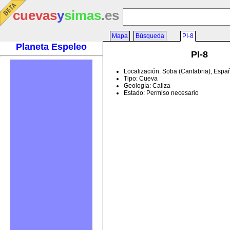
cuevas
y
simas
.es
Mapa
Búsqueda
PI-8
Planeta Espeleo
PI-8
Localización: Soba (Cantabria), Espa
Tipo: Cueva
Geología: Caliza
Estado: Permiso necesario